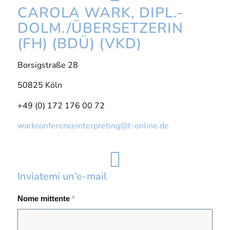
CAROLA WARK, DIPL.-
DOLM./ÜBERSETZERIN
(FH) (BDÜ) (VKD)
Borsigstraße 28
50825 Köln
+49 (0) 172 176 00 72
warkconferenceinterpreting@t-online.de
Inviatemi un’e-mail
Nome mittente
*